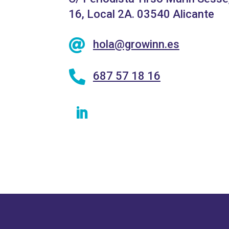
16, Local 2A. 03540 Alicante

hola@growinn.es

687 57 18 16