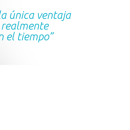
la única ventaja
 realmente
n el tiempo”
gía